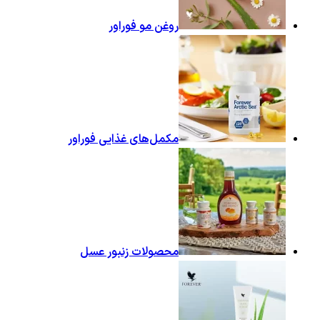
روغن مو فوراور
مکمل‌های غذایی فوراور
محصولات زنبور عسل