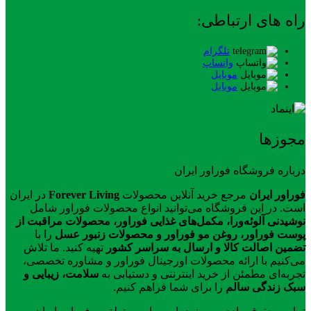
راه های ارتباطی:
تلگرام
واتساپ
موبایل
موبایل
مجوزها
درباره فروشگاه فوراور ایران
فوراور ایران
مرجع خرید آنلاین محصولات
Forever Living
در ایران
است. در این فروشگاه می‌توانید انواع محصولات فوراور شامل
نوشیدنی آلوئه‌ورا، مکمل‌های غذایی فوراور، محصولات مراقبت از
پوست فوراور، روغن مو فوراور و محصولات زنبور عسل
را با
تضمین اصالت کالا و ارسال به سراسر کشور
تهیه کنید. ما تلاش
می‌کنیم با ارائه محصولات اورجینال فوراور و مشاوره تخصصی،
تجربه‌ای مطمئن از خرید اینترنتی و دستیابی به
سلامت، زیبایی و
سبک زندگی سالم
را برای شما فراهم کنیم.