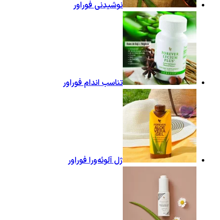
نوشیدنی فوراور
تناسب اندام فوراور
ژل آلوئه‌ورا فوراور