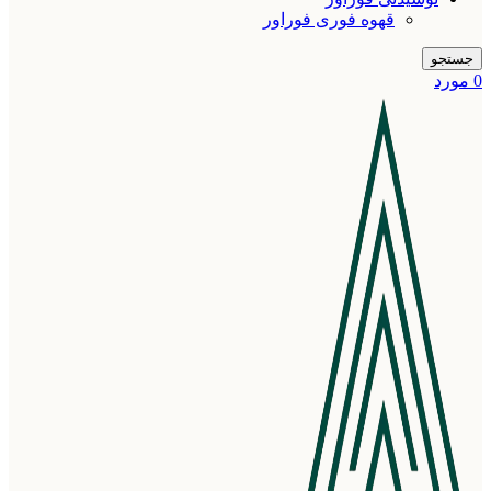
قهوه فوری فوراور
جستجو
0
مورد