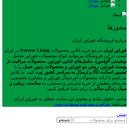
موبایل
موبایل
مجوزها
درباره فروشگاه فوراور ایران
فوراور ایران
مرجع خرید آنلاین محصولات
Forever Living
در ایران
است. در این فروشگاه می‌توانید انواع محصولات فوراور شامل
نوشیدنی آلوئه‌ورا، مکمل‌های غذایی فوراور، محصولات مراقبت از
پوست فوراور، روغن مو فوراور و محصولات زنبور عسل
را با
تضمین اصالت کالا و ارسال به سراسر کشور
تهیه کنید. ما تلاش
می‌کنیم با ارائه محصولات اورجینال فوراور و مشاوره تخصصی،
تجربه‌ای مطمئن از خرید اینترنتی و دستیابی به
سلامت، زیبایی و
سبک زندگی سالم
را برای شما فراهم کنیم.
تمامی حقوق مادی و معنوی این سایت متعلق به فوراور ایران
می‌باشد.
طراحی و سئو شده توسط وب سیتی
بستن
جستجو