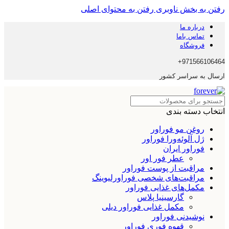
رفتن به بخش ناوبری
رفتن به محتوای اصلی
درباره ما
تماس باما
فروشگاه
971566106464+
ارسال به سراسر کشور
انتخاب دسته بندی
روغن مو فوراور
ژل آلوئه‌ورا فوراور
فوراور ایران
عطر فور اور
مراقبت از پوست فوراور
مراقبت‌های شخصی فوراورلیوینگ
مکمل‌های غذایی فوراور
گارسینیا پلاس
مکمل غذایی فوراور دیلی
نوشیدنی فوراور
قهوه فوری فوراور