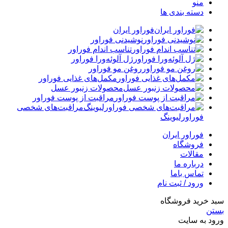
منو
دسته بندی ها
فوراور ایران
نوشیدنی فوراور
تناسب اندام فوراور
ژل آلوئه‌ورا فوراور
روغن مو فوراور
مکمل‌های غذایی فوراور
محصولات زنبور عسل
مراقبت از پوست فوراور
مراقبت‌های شخصی
فوراورلیوینگ
فوراور ایران
فروشگاه
مقالات
درباره ما
تماس باما
ورود / ثبت نام
سبد خرید فروشگاه
بستن
ورود به سایت