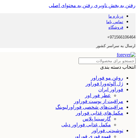
رفتن به بخش ناوبری
رفتن به محتوای اصلی
درباره ما
تماس باما
فروشگاه
971566106464+
ارسال به سراسر کشور
انتخاب دسته بندی
روغن مو فوراور
ژل آلوئه‌ورا فوراور
فوراور ایران
عطر فور اور
مراقبت از پوست فوراور
مراقبت‌های شخصی فوراورلیوینگ
مکمل‌های غذایی فوراور
گارسینیا پلاس
مکمل غذایی فوراور دیلی
نوشیدنی فوراور
قهوه فوری فوراور