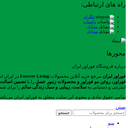
راه های ارتباطی:
تلگرام
واتساپ
موبایل
موبایل
مجوزها
درباره فروشگاه فوراور ایران
فوراور ایران
مرجع خرید آنلاین محصولات
Forever Living
در ایران ا
فوراور، روغن مو فوراور و محصولات زنبور عسل
را با
تضمین اصالت ک
اینترنتی و دستیابی به
سلامت، زیبایی و سبک زندگی سالم
را برای شما
تمامی حقوق مادی و معنوی این سایت متعلق به فوراور ایران می‌باش
بستن
جستجو
منو