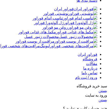
دسته بندی ها
فوراور ایران
نوشیدنی فوراور
تناسب اندام فوراور
ژل آلوئه‌ورا فوراور
روغن مو فوراور
مکمل‌های غذایی فوراور
محصولات زنبور عسل
مراقبت از پوست فوراور
مراقبت‌های شخصی فوراو
فوراور ایران
فروشگاه
مقالات
درباره ما
تماس باما
ورود / ثبت نام
سبد خرید فروشگاه
بستن
ورود به سایت
بستن
هنوز حساب کاربری ندارید ؟