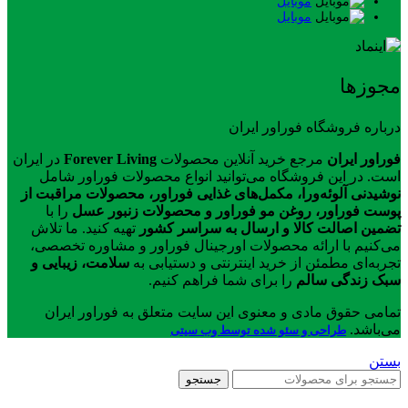
موبایل
موبایل
مجوزها
درباره فروشگاه فوراور ایران
فوراور ایران
مرجع خرید آنلاین محصولات
Forever Living
در ایران
است. در این فروشگاه می‌توانید انواع محصولات فوراور شامل
نوشیدنی آلوئه‌ورا، مکمل‌های غذایی فوراور، محصولات مراقبت از
پوست فوراور، روغن مو فوراور و محصولات زنبور عسل
را با
تضمین اصالت کالا و ارسال به سراسر کشور
تهیه کنید. ما تلاش
می‌کنیم با ارائه محصولات اورجینال فوراور و مشاوره تخصصی،
تجربه‌ای مطمئن از خرید اینترنتی و دستیابی به
سلامت، زیبایی و
سبک زندگی سالم
را برای شما فراهم کنیم.
تمامی حقوق مادی و معنوی این سایت متعلق به فوراور ایران
می‌باشد.
طراحی و سئو شده توسط وب سیتی
بستن
جستجو