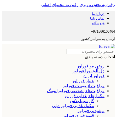
رفتن به بخش ناوبری
رفتن به محتوای اصلی
درباره ما
تماس باما
فروشگاه
971566106464+
ارسال به سراسر کشور
انتخاب دسته بندی
روغن مو فوراور
ژل آلوئه‌ورا فوراور
فوراور ایران
عطر فور اور
مراقبت از پوست فوراور
مراقبت‌های شخصی فوراورلیوینگ
مکمل‌های غذایی فوراور
گارسینیا پلاس
مکمل غذایی فوراور دیلی
نوشیدنی فوراور
قهوه فوری فوراور