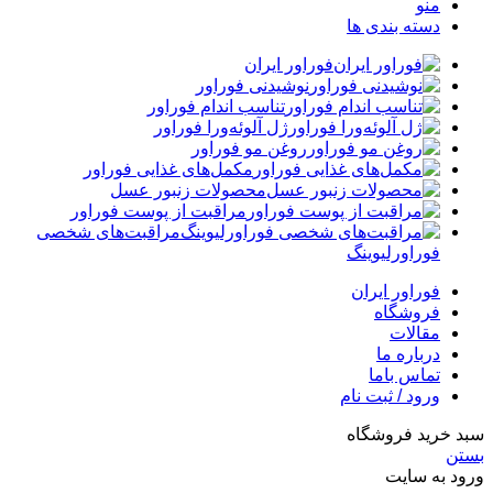
منو
دسته بندی ها
فوراور ایران
نوشیدنی فوراور
تناسب اندام فوراور
ژل آلوئه‌ورا فوراور
روغن مو فوراور
مکمل‌های غذایی فوراور
محصولات زنبور عسل
مراقبت از پوست فوراور
مراقبت‌های شخصی
فوراورلیوینگ
فوراور ایران
فروشگاه
مقالات
درباره ما
تماس باما
ورود / ثبت نام
سبد خرید فروشگاه
بستن
ورود به سایت