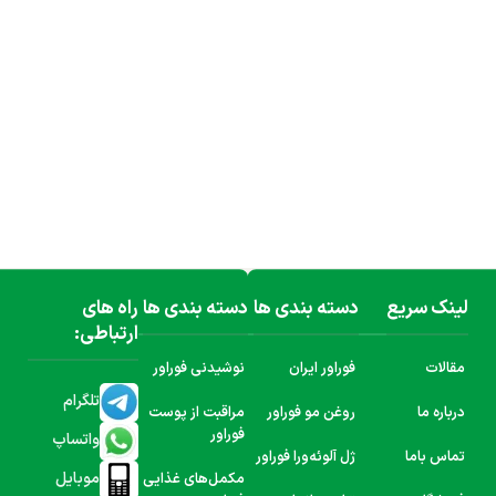
لینک سریع
دسته بندی ها
دسته بندی ها
راه های
ارتباطی:
مقالات
فوراور ایران
نوشیدنی فوراور
تلگرام
درباره ما
روغن مو فوراور
مراقبت از پوست
فوراور
واتساپ
تماس باما
ژل آلوئه‌ورا فوراور
موبایل
مکمل‌های غذایی