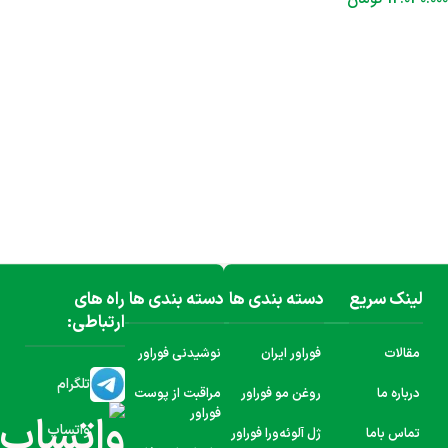
افزودن به سبد خرید
لینک سریع
دسته بندی ها
دسته بندی ها
راه های
ارتباطی:
مقالات
فوراور ایران
نوشیدنی فوراور
تلگرام
درباره ما
روغن مو فوراور
مراقبت از پوست
فوراور
واتساپ
تماس باما
ژل آلوئه‌ورا فوراور