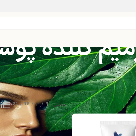
یم کننده پوس
نمایش
9
12
18
24