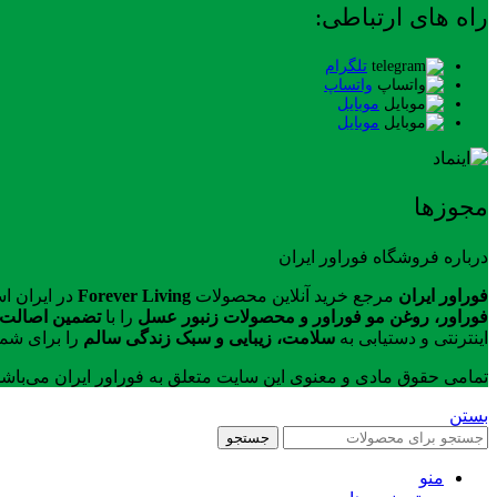
راه های ارتباطی:
تلگرام
واتساپ
موبایل
موبایل
مجوزها
درباره فروشگاه فوراور ایران
فوراور ایران
مرجع خرید آنلاین محصولات
Forever Living
در ایران ا
فوراور، روغن مو فوراور و محصولات زنبور عسل
را با
تضمین اصالت ک
اینترنتی و دستیابی به
سلامت، زیبایی و سبک زندگی سالم
را برای شما
تمامی حقوق مادی و معنوی این سایت متعلق به فوراور ایران می‌باش
بستن
جستجو
منو