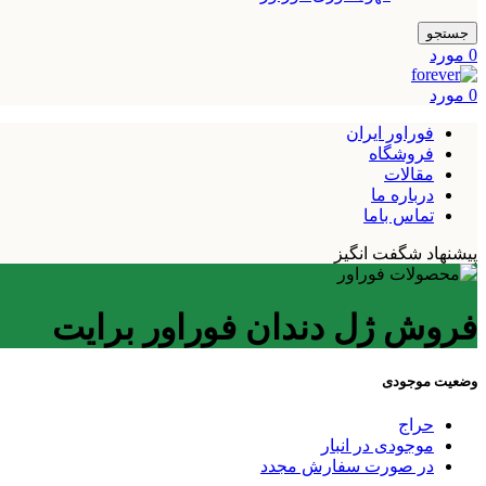
جستجو
0
مورد
0
مورد
فوراور ایران
فروشگاه
مقالات
درباره ما
تماس باما
پیشنهاد شگفت انگیز
فروش ژل دندان فوراور برایت
وضعیت موجودی
حراج
موجودی در انبار
در صورت سفارش مجدد