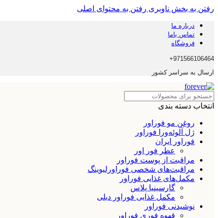
رفتن به بخش ناوبری
رفتن به محتوای اصلی
درباره ما
تماس باما
فروشگاه
971566106464+
ارسال به سراسر کشور
انتخاب دسته بندی
روغن مو فوراور
ژل آلوئه‌ورا فوراور
فوراور ایران
عطر فور اور
مراقبت از پوست فوراور
مراقبت‌های شخصی فوراورلیوینگ
مکمل‌های غذایی فوراور
گارسینیا پلاس
مکمل غذایی فوراور دیلی
نوشیدنی فوراور
قهوه فوری فوراور