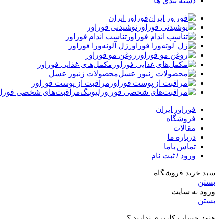
دسته بندی ها
فوراور ایران
نوشیدنی فوراور
تناسب اندام فوراور
ژل آلوئه‌ورا فوراور
روغن مو فوراور
مکمل‌های غذایی فوراور
محصولات زنبور عسل
مراقبت از پوست فوراور
مراقبت‌های شخصی فوراو
فوراور ایران
فروشگاه
مقالات
درباره ما
تماس باما
ورود / ثبت نام
سبد خرید فروشگاه
بستن
ورود به سایت
بستن
هنوز حساب کاربری ندارید ؟