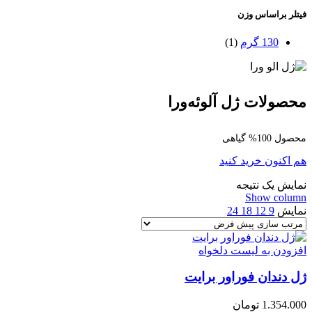
فیتلر براساس وزن
130 گرم
(1)
محصولات ژل آلوئه‌ورا
محصول 100% گیاهی
هم اکنون خرید کنید
نمایش یک نتیجه
Show column
نمایش
9
12
18
24
افزودن به لیست دلخواه
ژل دندان فوراور برایت
1.354.000
تومان