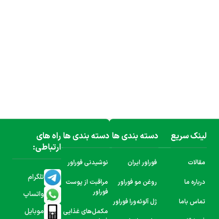
لینک سریع
دسته بندی ها
دسته بندی ها
راه های
ارتباطی:
مقالات
فوراور ایران
نوشیدنی فوراور
تلگرام
درباره ما
روغن مو فوراور
مراقبت از پوست
فوراور
واتساپ
تماس باما
ژل آلوئه‌ورا فوراور
موبایل
مکمل‌های غذایی