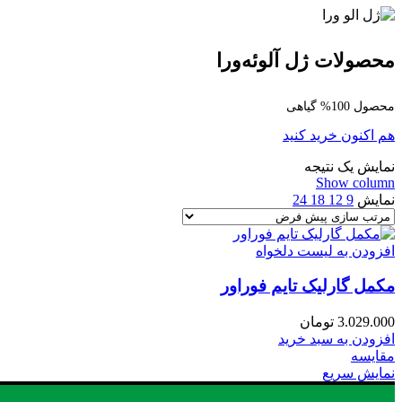
محصولات ژل آلوئه‌ورا
محصول 100% گیاهی
هم اکنون خرید کنید
نمایش یک نتیجه
Show column
نمایش
9
12
18
24
افزودن به لیست دلخواه
مکمل گارلیک تایم فوراور
3.029.000
تومان
افزودن به سبد خرید
مقایسه
نمایش سریع