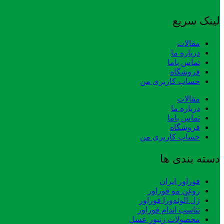
لینک سریع
مقالات
درباره ما
تماس باما
فروشگاه
حساب کاربری من
مقالات
درباره ما
تماس باما
فروشگاه
حساب کاربری من
دسته بندی ها
فوراور ایران
روغن مو فوراور
ژل آلوئه‌ورا فوراور
تناسب اندام فوراور
محصولات زنبور عسل