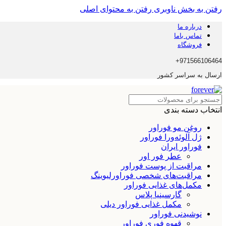
رفتن به بخش ناوبری
رفتن به محتوای اصلی
درباره ما
تماس باما
فروشگاه
971566106464+
ارسال به سراسر کشور
انتخاب دسته بندی
روغن مو فوراور
ژل آلوئه‌ورا فوراور
فوراور ایران
عطر فور اور
مراقبت از پوست فوراور
مراقبت‌های شخصی فوراورلیوینگ
مکمل‌های غذایی فوراور
گارسینیا پلاس
مکمل غذایی فوراور دیلی
نوشیدنی فوراور
قهوه فوری فوراور