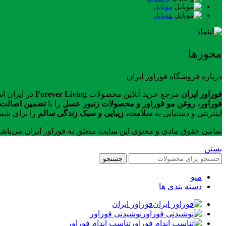
موبایل
موبایل
مجوزها
درباره فروشگاه فوراور ایران
فوراور ایران
مرجع خرید آنلاین محصولات
Forever Living
در ایران ا
فوراور، روغن مو فوراور و محصولات زنبور عسل
را با
تضمین اصالت ک
اینترنتی و دستیابی به
سلامت، زیبایی و سبک زندگی سالم
را برای شما
تمامی حقوق مادی و معنوی این سایت متعلق به فوراور ایران می‌باش
بستن
جستجو
منو
دسته بندی ها
فوراور ایران
نوشیدنی فوراور
تناسب اندام فوراور