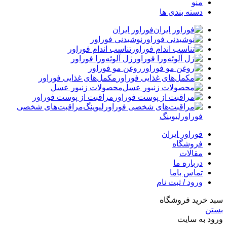
منو
دسته بندی ها
فوراور ایران
نوشیدنی فوراور
تناسب اندام فوراور
ژل آلوئه‌ورا فوراور
روغن مو فوراور
مکمل‌های غذایی فوراور
محصولات زنبور عسل
مراقبت از پوست فوراور
مراقبت‌های شخصی
فوراورلیوینگ
فوراور ایران
فروشگاه
مقالات
درباره ما
تماس باما
ورود / ثبت نام
سبد خرید فروشگاه
بستن
ورود به سایت