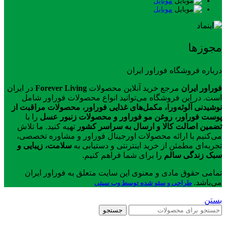
موبایل
موبایل
مجوزها
درباره فروشگاه فوراور ایران
فوراور ایران
مرجع خرید آنلاین محصولات
Forever Living
در ایران
است. در این فروشگاه می‌توانید انواع محصولات فوراور شامل
نوشیدنی آلوئه‌ورا، مکمل‌های غذایی فوراور، محصولات مراقبت از
پوست فوراور، روغن مو فوراور و محصولات زنبور عسل
را با
تضمین اصالت کالا و ارسال به سراسر کشور
تهیه کنید. ما تلاش
می‌کنیم با ارائه محصولات اورجینال فوراور و مشاوره تخصصی،
تجربه‌ای مطمئن از خرید اینترنتی و دستیابی به
سلامت، زیبایی و
سبک زندگی سالم
را برای شما فراهم کنیم.
تمامی حقوق مادی و معنوی این سایت متعلق به فوراور ایران
می‌باشد.
طراحی و سئو شده توسط وب سیتی
بستن
جستجو