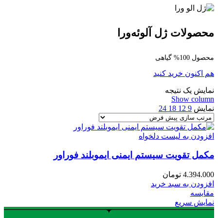
محصولات ژل آلوئه‌ورا
محصول 100% گیاهی
هم اکنون خرید کنید
نمایش یک نتیجه
Show column
نمایش
9
12
18
24
افزودن به لیست دلخواه
مکمل تقویت سیستم ایمنی ایموبلند فوراور
4.394.000
تومان
افزودن به سبد خرید
مقایسه
نمایش سریع