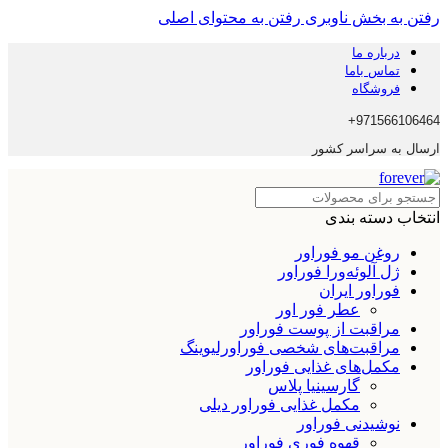
رفتن به بخش ناوبری
رفتن به محتوای اصلی
درباره ما
تماس باما
فروشگاه
971566106464+
ارسال به سراسر کشور
انتخاب دسته بندی
روغن مو فوراور
ژل آلوئه‌ورا فوراور
فوراور ایران
عطر فور اور
مراقبت از پوست فوراور
مراقبت‌های شخصی فوراورلیوینگ
مکمل‌های غذایی فوراور
گارسینیا پلاس
مکمل غذایی فوراور دیلی
نوشیدنی فوراور
قهوه فوری فوراور