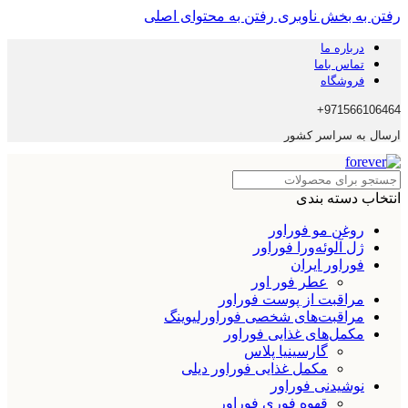
رفتن به بخش ناوبری
رفتن به محتوای اصلی
درباره ما
تماس باما
فروشگاه
971566106464+
ارسال به سراسر کشور
انتخاب دسته بندی
روغن مو فوراور
ژل آلوئه‌ورا فوراور
فوراور ایران
عطر فور اور
مراقبت از پوست فوراور
مراقبت‌های شخصی فوراورلیوینگ
مکمل‌های غذایی فوراور
گارسینیا پلاس
مکمل غذایی فوراور دیلی
نوشیدنی فوراور
قهوه فوری فوراور