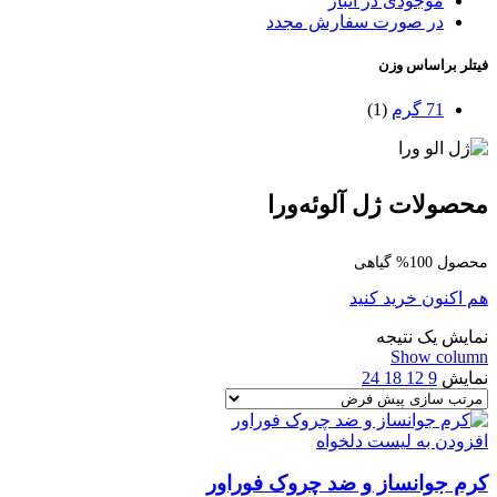
موجودی در انبار
در صورت سفارش مجدد
فیتلر براساس وزن
71 گرم
(1)
محصولات ژل آلوئه‌ورا
محصول 100% گیاهی
هم اکنون خرید کنید
نمایش یک نتیجه
Show column
نمایش
9
12
18
24
افزودن به لیست دلخواه
کرم جوانساز و ضد چروک فوراور