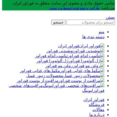
تمامی حقوق مادی و معنوی این سایت متعلق به فوراور ایران
می‌باشد.
طراحی و سئو شده توسط وب سیتی
بستن
جستجو
منو
دسته بندی ها
فوراور ایران
نوشیدنی فوراور
تناسب اندام فوراور
ژل آلوئه‌ورا فوراور
روغن مو فوراور
مکمل‌های غذایی فوراور
محصولات زنبور عسل
مراقبت از پوست فوراور
مراقبت‌های شخصی
فوراورلیوینگ
فوراور ایران
فروشگاه
مقالات
درباره ما