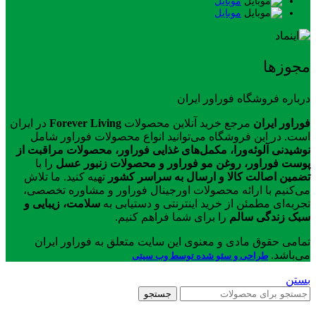
موبایل
موبایل
مجوزها
درباره فروشگاه فوراور ایران
فوراور ایران
مرجع خرید آنلاین محصولات
Forever Living
در ایران
است. در این فروشگاه می‌توانید انواع محصولات فوراور شامل
نوشیدنی آلوئه‌ورا، مکمل‌های غذایی فوراور، محصولات مراقبت از
پوست فوراور، روغن مو فوراور و محصولات زنبور عسل
را با
تضمین اصالت کالا و ارسال به سراسر کشور
تهیه کنید. ما تلاش
می‌کنیم با ارائه محصولات اورجینال فوراور و مشاوره تخصصی،
تجربه‌ای مطمئن از خرید اینترنتی و دستیابی به
سلامت، زیبایی و
سبک زندگی سالم
را برای شما فراهم کنیم.
تمامی حقوق مادی و معنوی این سایت متعلق به فوراور ایران
می‌باشد.
طراحی و سئو شده توسط وب سیتی
بستن
جستجو