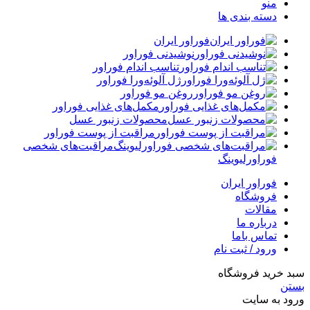
منو
دسته بندی ها
فوراور ایران
نوشیدنی فوراور
تناسب اندام فوراور
ژل آلوئه‌ورا فوراور
روغن مو فوراور
مکمل‌های غذایی فوراور
محصولات زنبور عسل
مراقبت از پوست فوراور
مراقبت‌های شخصی
فوراورلیوینگ
فوراور ایران
فروشگاه
مقالات
درباره ما
تماس باما
ورود / ثبت نام
سبد خرید فروشگاه
بستن
ورود به سایت