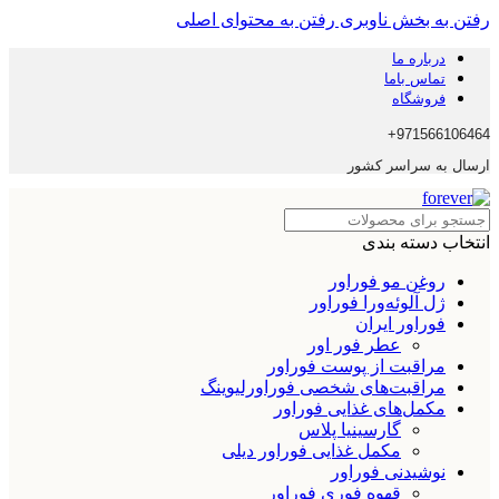
رفتن به بخش ناوبری
رفتن به محتوای اصلی
درباره ما
تماس باما
فروشگاه
971566106464+
ارسال به سراسر کشور
انتخاب دسته بندی
روغن مو فوراور
ژل آلوئه‌ورا فوراور
فوراور ایران
عطر فور اور
مراقبت از پوست فوراور
مراقبت‌های شخصی فوراورلیوینگ
مکمل‌های غذایی فوراور
گارسینیا پلاس
مکمل غذایی فوراور دیلی
نوشیدنی فوراور
قهوه فوری فوراور