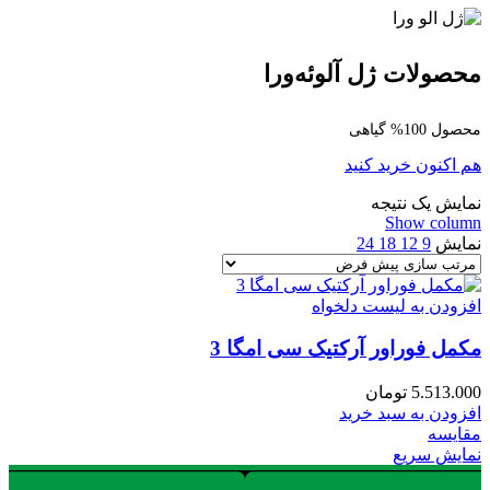
محصولات ژل آلوئه‌ورا
محصول 100% گیاهی
هم اکنون خرید کنید
نمایش یک نتیجه
Show column
نمایش
9
12
18
24
افزودن به لیست دلخواه
مکمل فوراور آرکتیک سی امگا 3
5.513.000
تومان
افزودن به سبد خرید
مقایسه
نمایش سریع