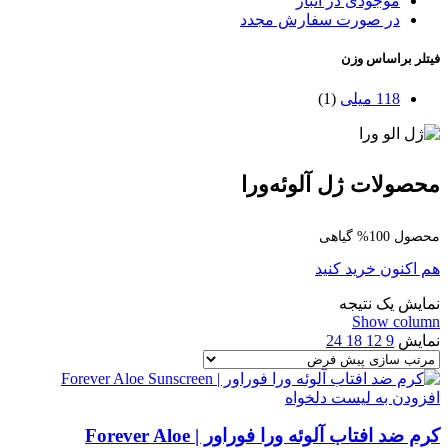
موجودی در انبار
در صورت سفارش مجدد
فیتلر براساس وزن
118 میلی
(1)
محصولات ژل آلوئه‌ورا
محصول 100% گیاهی
هم اکنون خرید کنید
نمایش یک نتیجه
Show column
نمایش
9
12
18
24
افزودن به لیست دلخواه
کرم ضد افتاب آلوئه ورا فوراور | Forever Aloe