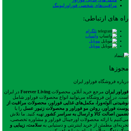
مراقبت‌های شخصی فوراورلیوینگ
راه های ارتباطی:
تلگرام
واتساپ
موبایل
موبایل
مجوزها
درباره فروشگاه فوراور ایران
فوراور ایران
مرجع خرید آنلاین محصولات
Forever Living
در ایران
است. در این فروشگاه می‌توانید انواع محصولات فوراور شامل
نوشیدنی آلوئه‌ورا، مکمل‌های غذایی فوراور، محصولات مراقبت از
پوست فوراور، روغن مو فوراور و محصولات زنبور عسل
را با
تضمین اصالت کالا و ارسال به سراسر کشور
تهیه کنید. ما تلاش
می‌کنیم با ارائه محصولات اورجینال فوراور و مشاوره تخصصی،
تجربه‌ای مطمئن از خرید اینترنتی و دستیابی به
سلامت، زیبایی و
سبک زندگی سالم
را برای شما فراهم کنیم.