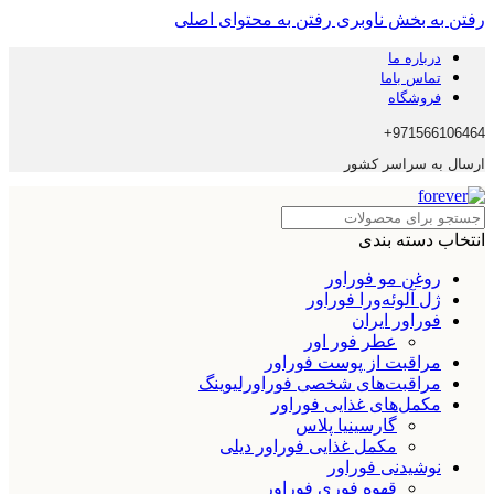
رفتن به بخش ناوبری
رفتن به محتوای اصلی
درباره ما
تماس باما
فروشگاه
971566106464+
ارسال به سراسر کشور
انتخاب دسته بندی
روغن مو فوراور
ژل آلوئه‌ورا فوراور
فوراور ایران
عطر فور اور
مراقبت از پوست فوراور
مراقبت‌های شخصی فوراورلیوینگ
مکمل‌های غذایی فوراور
گارسینیا پلاس
مکمل غذایی فوراور دیلی
نوشیدنی فوراور
قهوه فوری فوراور