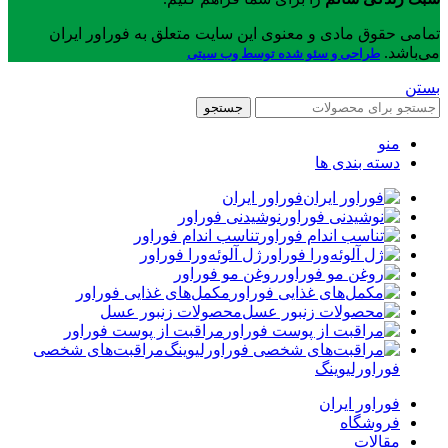
تمامی حقوق مادی و معنوی این سایت متعلق به فوراور ایران
می‌باشد.
طراحی و سئو شده توسط وب سیتی
بستن
جستجو
منو
دسته بندی ها
فوراور ایران
نوشیدنی فوراور
تناسب اندام فوراور
ژل آلوئه‌ورا فوراور
روغن مو فوراور
مکمل‌های غذایی فوراور
محصولات زنبور عسل
مراقبت از پوست فوراور
مراقبت‌های شخصی
فوراورلیوینگ
فوراور ایران
فروشگاه
مقالات