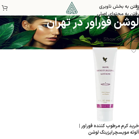
خرید کرم آلوئه مویسچرایزینگ
رفتن به بخش ناوبری
رفتن به محتوای اصلی
لوشن فوراور در تهران
Show column
خرید کرم مرطوب کننده فوراور |
آلوئه مویسچرایزینگ لوشن