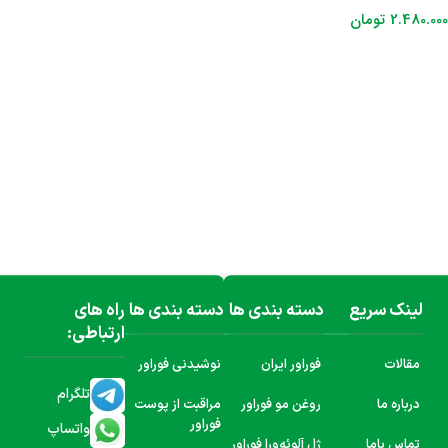
2.480.000
تومان
افزودن به سبد خرید
لینک سریع
دسته بندی ها
دسته بندی ها
راه های
ارتباطی:
مقالات
فوراور ایران
نوشیدنی فوراور
تلگرام
درباره ما
روغن مو فوراور
مراقبت از پوست
فوراور
واتساپ
تماس باما
ژل آلوئه‌ورا فوراور