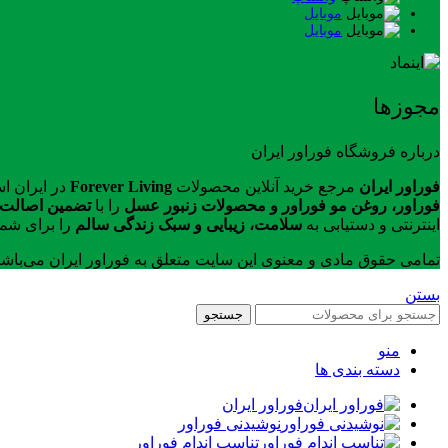
موبایل
موبایل
مجوزها
درباره فروشگاه فوراور ایران
فوراور ایران
مرجع خرید آنلاین محصولات
Forever Living
در ایران ا
فوراور، روغن مو فوراور و محصولات زنبور عسل
را با
تضمین اصالت ک
اینترنتی و دستیابی به
سلامت، زیبایی و سبک زندگی سالم
را برای شما
تمامی حقوق مادی و معنوی این سایت متعلق به فوراور ایران می‌باش
بستن
جستجو
منو
دسته بندی ها
فوراور ایران
نوشیدنی فوراور
تناسب اندام فوراور