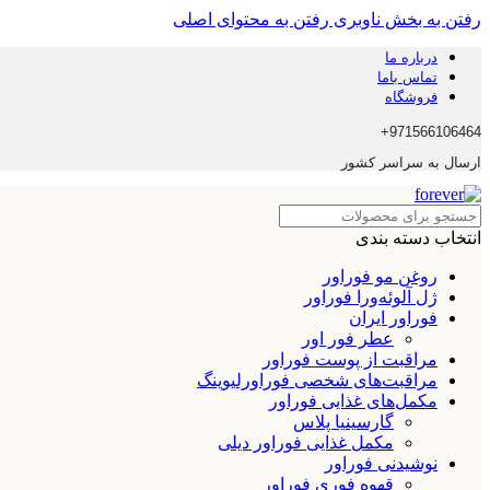
رفتن به بخش ناوبری
رفتن به محتوای اصلی
درباره ما
تماس باما
فروشگاه
971566106464+
ارسال به سراسر کشور
انتخاب دسته بندی
روغن مو فوراور
ژل آلوئه‌ورا فوراور
فوراور ایران
عطر فور اور
مراقبت از پوست فوراور
مراقبت‌های شخصی فوراورلیوینگ
مکمل‌های غذایی فوراور
گارسینیا پلاس
مکمل غذایی فوراور دیلی
نوشیدنی فوراور
قهوه فوری فوراور