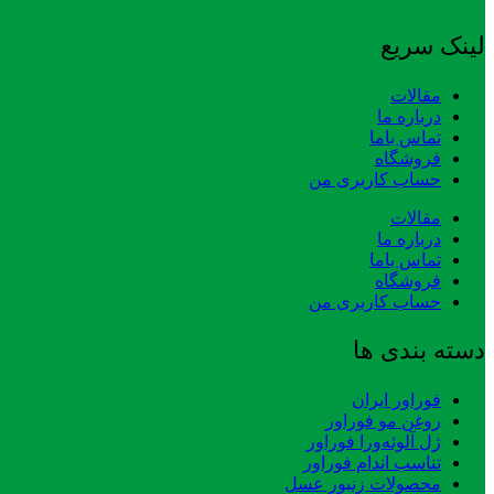
لینک سریع
مقالات
درباره ما
تماس باما
فروشگاه
حساب کاربری من
مقالات
درباره ما
تماس باما
فروشگاه
حساب کاربری من
دسته بندی ها
فوراور ایران
روغن مو فوراور
ژل آلوئه‌ورا فوراور
تناسب اندام فوراور
محصولات زنبور عسل