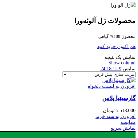
محصولات ژل آلوئه‌ورا
محصول 100% گیاهی
هم اکنون خرید کنید
نمایش یک نتیجه
Show column
نمایش
9
12
18
24
افزودن به لیست دلخواه
گارسینیا پلاس
5.513.000
تومان
افزودن به سبد خرید
مقایسه
نمایش سریع