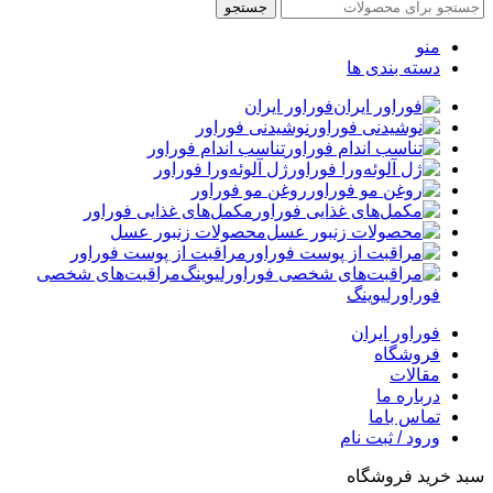
جستجو
منو
دسته بندی ها
فوراور ایران
نوشیدنی فوراور
تناسب اندام فوراور
ژل آلوئه‌ورا فوراور
روغن مو فوراور
مکمل‌های غذایی فوراور
محصولات زنبور عسل
مراقبت از پوست فوراور
مراقبت‌های شخصی
فوراورلیوینگ
فوراور ایران
فروشگاه
مقالات
درباره ما
تماس باما
ورود / ثبت نام
سبد خرید فروشگاه