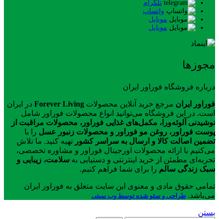
تلگرام
واتساپ
موبایل
موبایل
مجوزها
درباره فروشگاه فوراور ایران
فوراور ایران
مرجع خرید آنلاین محصولات
Forever Living
در ایران
است. در این فروشگاه می‌توانید انواع محصولات فوراور شامل
نوشیدنی آلوئه‌ورا، مکمل‌های غذایی فوراور، محصولات مراقبت از
پوست فوراور، روغن مو فوراور و محصولات زنبور عسل
را با
تضمین اصالت کالا و ارسال به سراسر کشور
تهیه کنید. ما تلاش
می‌کنیم با ارائه محصولات اورجینال فوراور و مشاوره تخصصی،
تجربه‌ای مطمئن از خرید اینترنتی و دستیابی به
سلامت، زیبایی و
سبک زندگی سالم
را برای شما فراهم کنیم.
تمامی حقوق مادی و معنوی این سایت متعلق به فوراور ایران
می‌باشد.
طراحی و سئو شده توسط وب سیتی
بستن