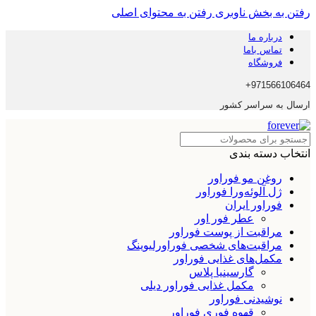
رفتن به بخش ناوبری
رفتن به محتوای اصلی
درباره ما
تماس باما
فروشگاه
971566106464+
ارسال به سراسر کشور
انتخاب دسته بندی
روغن مو فوراور
ژل آلوئه‌ورا فوراور
فوراور ایران
عطر فور اور
مراقبت از پوست فوراور
مراقبت‌های شخصی فوراورلیوینگ
مکمل‌های غذایی فوراور
گارسینیا پلاس
مکمل غذایی فوراور دیلی
نوشیدنی فوراور
قهوه فوری فوراور