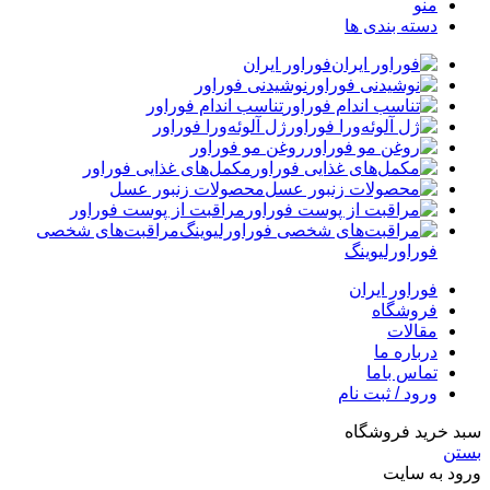
منو
دسته بندی ها
فوراور ایران
نوشیدنی فوراور
تناسب اندام فوراور
ژل آلوئه‌ورا فوراور
روغن مو فوراور
مکمل‌های غذایی فوراور
محصولات زنبور عسل
مراقبت از پوست فوراور
مراقبت‌های شخصی
فوراورلیوینگ
فوراور ایران
فروشگاه
مقالات
درباره ما
تماس باما
ورود / ثبت نام
سبد خرید فروشگاه
بستن
ورود به سایت