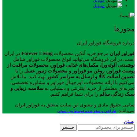
موبایل
موبایل
مجوزها
درباره فروشگاه فوراور ایران
فوراور ایران
مرجع خرید آنلاین محصولات
Forever Living
در ایران
است. در این فروشگاه می‌توانید انواع محصولات فوراور شامل
نوشیدنی آلوئه‌ورا، مکمل‌های غذایی فوراور، محصولات مراقبت از
پوست فوراور، روغن مو فوراور و محصولات زنبور عسل
را با
تضمین اصالت کالا و ارسال به سراسر کشور
تهیه کنید. ما تلاش
می‌کنیم با ارائه محصولات اورجینال فوراور و مشاوره تخصصی،
تجربه‌ای مطمئن از خرید اینترنتی و دستیابی به
سلامت، زیبایی و
سبک زندگی سالم
را برای شما فراهم کنیم.
تمامی حقوق مادی و معنوی این سایت متعلق به فوراور ایران
می‌باشد.
طراحی و سئو شده توسط وب سیتی
بستن
جستجو