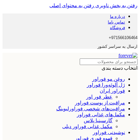
رفتن به بخش ناوبری
رفتن به محتوای اصلی
درباره ما
تماس باما
فروشگاه
971566106464+
ارسال به سراسر کشور
انتخاب دسته بندی
روغن مو فوراور
ژل آلوئه‌ورا فوراور
فوراور ایران
عطر فور اور
مراقبت از پوست فوراور
مراقبت‌های شخصی فوراورلیوینگ
مکمل‌های غذایی فوراور
گارسینیا پلاس
مکمل غذایی فوراور دیلی
نوشیدنی فوراور
قهوه فوری فوراور