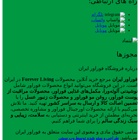
راه های ارتباطی:
تلگرام
واتساپ
موبایل
موبایل
مجوزها
درباره فروشگاه فوراور ایران
فوراور ایران
مرجع خرید آنلاین محصولات
Forever Living
در ایران
است. در این فروشگاه می‌توانید انواع محصولات فوراور شامل
نوشیدنی آلوئه‌ورا، مکمل‌های غذایی فوراور، محصولات مراقبت از
پوست فوراور، روغن مو فوراور و محصولات زنبور عسل
را با
تضمین اصالت کالا و ارسال به سراسر کشور
تهیه کنید. ما تلاش
می‌کنیم با ارائه محصولات اورجینال فوراور و مشاوره تخصصی،
تجربه‌ای مطمئن از خرید اینترنتی و دستیابی به
سلامت، زیبایی و
سبک زندگی سالم
را برای شما فراهم کنیم.
تمامی حقوق مادی و معنوی این سایت متعلق به فوراور ایران
می‌باشد.
طراحی و سئو شده توسط وب سیتی