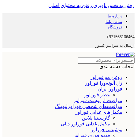
رفتن به بخش ناوبری
رفتن به محتوای اصلی
درباره ما
تماس باما
فروشگاه
971566106464+
ارسال به سراسر کشور
انتخاب دسته بندی
روغن مو فوراور
ژل آلوئه‌ورا فوراور
فوراور ایران
عطر فور اور
مراقبت از پوست فوراور
مراقبت‌های شخصی فوراورلیوینگ
مکمل‌های غذایی فوراور
گارسینیا پلاس
مکمل غذایی فوراور دیلی
نوشیدنی فوراور
قهوه فوری فوراور