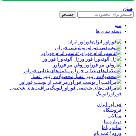
بستن
جستجو
منو
دسته بندی ها
فوراور ایران
نوشیدنی فوراور
تناسب اندام فوراور
ژل آلوئه‌ورا فوراور
روغن مو فوراور
مکمل‌های غذایی فوراور
محصولات زنبور عسل
مراقبت از پوست فوراور
مراقبت‌های شخصی
فوراورلیوینگ
فوراور ایران
فروشگاه
مقالات
درباره ما
تماس باما
ورود / ثبت نام