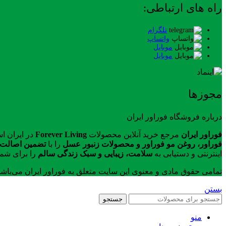
راه های ارتباطی:
تلگرام
واتساپ
موبایل
موبایل
مجوزها
درباره فروشگاه فوراور ایران
فوراور ایران
مرجع خرید آنلاین محصولات
Forever Living
در ایران ا
فوراور، روغن مو فوراور و محصولات زنبور عسل
را با
تضمین اصالت ک
اینترنتی و دستیابی به
سلامت، زیبایی و سبک زندگی سالم
را برای شما
تمامی حقوق مادی و معنوی این سایت متعلق به فوراور ایران می‌باش
بستن
جستجو
منو