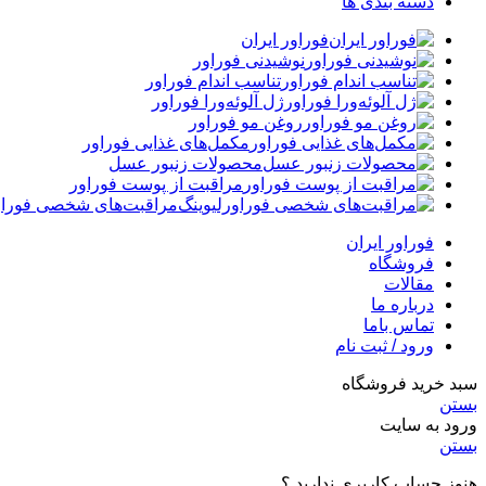
دسته بندی ها
فوراور ایران
نوشیدنی فوراور
تناسب اندام فوراور
ژل آلوئه‌ورا فوراور
روغن مو فوراور
مکمل‌های غذایی فوراور
محصولات زنبور عسل
مراقبت از پوست فوراور
مراقبت‌های شخصی فوراو
فوراور ایران
فروشگاه
مقالات
درباره ما
تماس باما
ورود / ثبت نام
سبد خرید فروشگاه
بستن
ورود به سایت
بستن
هنوز حساب کاربری ندارید ؟