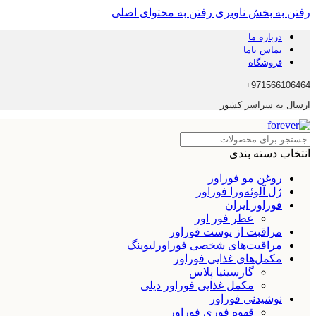
رفتن به بخش ناوبری
رفتن به محتوای اصلی
درباره ما
تماس باما
فروشگاه
971566106464+
ارسال به سراسر کشور
انتخاب دسته بندی
روغن مو فوراور
ژل آلوئه‌ورا فوراور
فوراور ایران
عطر فور اور
مراقبت از پوست فوراور
مراقبت‌های شخصی فوراورلیوینگ
مکمل‌های غذایی فوراور
گارسینیا پلاس
مکمل غذایی فوراور دیلی
نوشیدنی فوراور
قهوه فوری فوراور