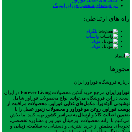
مراقبت‌های شخصی فوراورلیوینگ
راه های ارتباطی:
تلگرام
واتساپ
موبایل
موبایل
مجوزها
درباره فروشگاه فوراور ایران
فوراور ایران
مرجع خرید آنلاین محصولات
Forever Living
در ایران
است. در این فروشگاه می‌توانید انواع محصولات فوراور شامل
نوشیدنی آلوئه‌ورا، مکمل‌های غذایی فوراور، محصولات مراقبت از
پوست فوراور، روغن مو فوراور و محصولات زنبور عسل
را با
تضمین اصالت کالا و ارسال به سراسر کشور
تهیه کنید. ما تلاش
می‌کنیم با ارائه محصولات اورجینال فوراور و مشاوره تخصصی،
تجربه‌ای مطمئن از خرید اینترنتی و دستیابی به
سلامت، زیبایی و
سبک زندگی سالم
را برای شما فراهم کنیم.