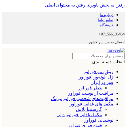
رفتن به بخش ناوبری
رفتن به محتوای اصلی
درباره ما
تماس باما
فروشگاه
971566106464+
ارسال به سراسر کشور
انتخاب دسته بندی
روغن مو فوراور
ژل آلوئه‌ورا فوراور
فوراور ایران
عطر فور اور
مراقبت از پوست فوراور
مراقبت‌های شخصی فوراورلیوینگ
مکمل‌های غذایی فوراور
گارسینیا پلاس
مکمل غذایی فوراور دیلی
نوشیدنی فوراور
قهوه فوری فوراور