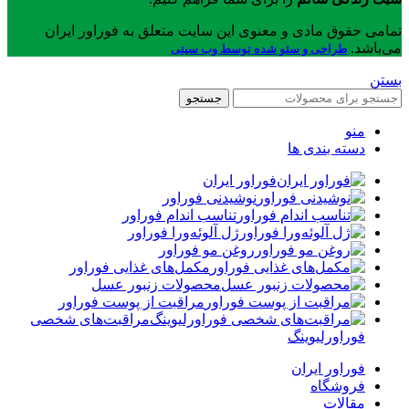
تمامی حقوق مادی و معنوی این سایت متعلق به فوراور ایران
می‌باشد.
طراحی و سئو شده توسط وب سیتی
بستن
جستجو
منو
دسته بندی ها
فوراور ایران
نوشیدنی فوراور
تناسب اندام فوراور
ژل آلوئه‌ورا فوراور
روغن مو فوراور
مکمل‌های غذایی فوراور
محصولات زنبور عسل
مراقبت از پوست فوراور
مراقبت‌های شخصی
فوراورلیوینگ
فوراور ایران
فروشگاه
مقالات