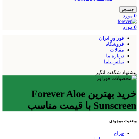
جستجو
0
مورد
0
مورد
فوراور ایران
فروشگاه
مقالات
درباره ما
تماس باما
پیشنهاد شگفت انگیز
خرید بهترین Forever Aloe
Sunscreen با قیمت مناسب
وضعیت موجودی
حراج