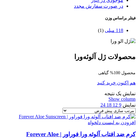
موجودی در انبار
در صورت سفارش مجدد
فیتلر براساس وزن
118 میلی
(1)
محصولات ژل آلوئه‌ورا
محصول 100% گیاهی
هم اکنون خرید کنید
نمایش یک نتیجه
Show column
نمایش
9
12
18
24
افزودن به لیست دلخواه
کرم ضد افتاب آلوئه ورا فوراور | Forever Aloe