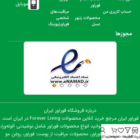
موبایل
فوراور
حساب کاربری من
مراقبت‌های
محصولات زنبور
شخصی
عسل
فوراورلیوینگ
مجوزها
درباره فروشگاه فوراور ایران
فوراور ایران
Forever Living
مرجع خرید آنلاین محصولات
در ایران است.
نوشیدنی آلوئه‌ورا،
در این فروشگاه می‌توانید انواع محصولات فوراور شامل
مکمل‌های غذایی فوراور، محصولات مراقبت از پوست فوراور، روغن مو
روشگاه
فیلترها
لیست دلخواه
سبد خرید
حساب کاربری من