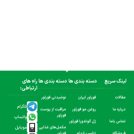
لینک سریع
دسته بندی ها
دسته بندی ها
راه های
ارتباطی:
مقالات
فوراور ایران
نوشیدنی فوراور
تلگرام
درباره ما
روغن مو فوراور
مراقبت از پوست
فوراور
واتساپ
تماس باما
ژل آلوئه‌ورا فوراور
موبایل
مکمل‌های غذایی
فروشگاه
تناسب اندام
فوراور