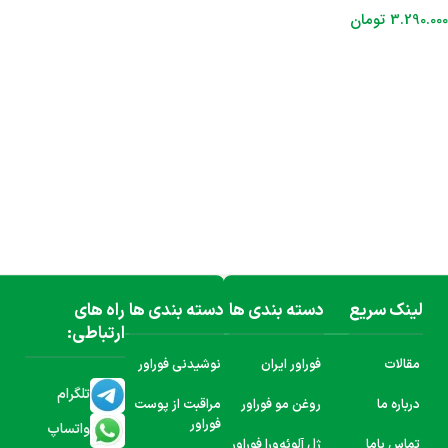
3.290.000
تومان
افزودن به سبد خرید
لینک سریع
دسته بندی ها
دسته بندی ها
راه های
ارتباطی:
مقالات
فوراور ایران
نوشیدنی فوراور
تلگرام
درباره ما
روغن مو فوراور
مراقبت از پوست
فوراور
واتساپ
تماس باما
ژل آلوئه‌ورا فوراور