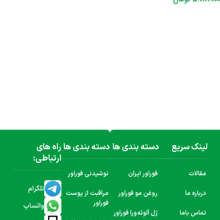
افزودن به سبد خرید
لینک سریع
دسته بندی ها
دسته بندی ها
راه های
ارتباطی:
مقالات
فوراور ایران
نوشیدنی فوراور
تلگرام
درباره ما
روغن مو فوراور
مراقبت از پوست
فوراور
واتساپ
تماس باما
ژل آلوئه‌ورا فوراور