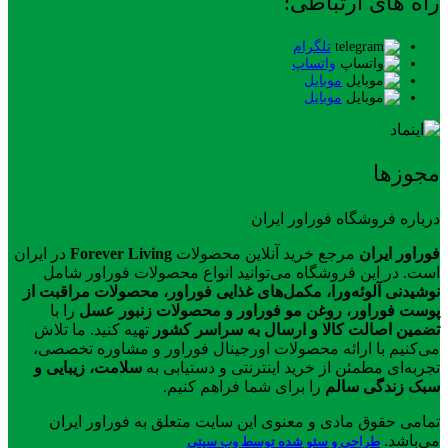
راه های ارتباطی:
تلگرام
واتساپ
موبایل
موبایل
مجوزها
درباره فروشگاه فوراور ایران
فوراور ایران
مرجع خرید آنلاین محصولات
Forever Living
در ایران
است. در این فروشگاه می‌توانید انواع محصولات فوراور شامل
نوشیدنی آلوئه‌ورا، مکمل‌های غذایی فوراور، محصولات مراقبت از
پوست فوراور، روغن مو فوراور و محصولات زنبور عسل
را با
تضمین اصالت کالا و ارسال به سراسر کشور
تهیه کنید. ما تلاش
می‌کنیم با ارائه محصولات اورجینال فوراور و مشاوره تخصصی،
تجربه‌ای مطمئن از خرید اینترنتی و دستیابی به
سلامت، زیبایی و
سبک زندگی سالم
را برای شما فراهم کنیم.
تمامی حقوق مادی و معنوی این سایت متعلق به فوراور ایران
می‌باشد.
طراحی و سئو شده توسط وب سیتی