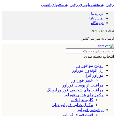
رفتن به بخش ناوبری
رفتن به محتوای اصلی
درباره ما
تماس باما
فروشگاه
971566106464+
ارسال به سراسر کشور
انتخاب دسته بندی
روغن مو فوراور
ژل آلوئه‌ورا فوراور
فوراور ایران
عطر فور اور
مراقبت از پوست فوراور
مراقبت‌های شخصی فوراورلیوینگ
مکمل‌های غذایی فوراور
گارسینیا پلاس
مکمل غذایی فوراور دیلی
نوشیدنی فوراور
قهوه فوری فوراور