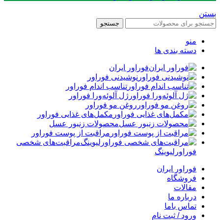
بستن
جستجو
منو
دسته بندی ها
فوراور ایران
نوشیدنی فوراور
تناسب اندام فوراور
ژل آلوئه‌ورا فوراور
روغن مو فوراور
مکمل‌های غذایی فوراور
محصولات زنبور عسل
مراقبت از پوست فوراور
مراقبت‌های شخصی
فوراورلیوینگ
فوراور ایران
فروشگاه
مقالات
درباره ما
تماس باما
ورود / ثبت نام