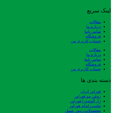
لینک سریع
مقالات
درباره ما
تماس باما
فروشگاه
حساب کاربری من
مقالات
درباره ما
تماس باما
فروشگاه
حساب کاربری من
دسته بندی ها
فوراور ایران
روغن مو فوراور
ژل آلوئه‌ورا فوراور
تناسب اندام فوراور
محصولات زنبور عسل