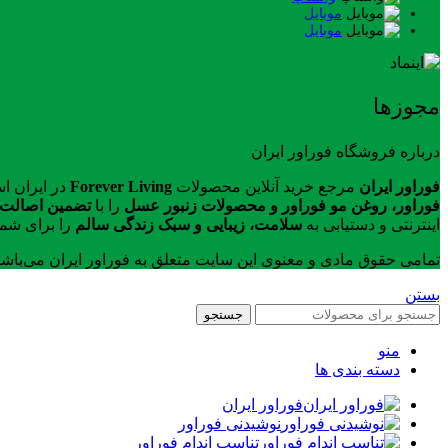
موبایل
موبایل
مجوزها
درباره فروشگاه فوراور ایران
فوراور ایران
مرجع خرید آنلاین محصولات
Forever Living
در ایران ا
فوراور، روغن مو فوراور و محصولات زنبور عسل
را با
تضمین اصالت ک
اینترنتی و دستیابی به
سلامت، زیبایی و سبک زندگی سالم
را برای شما
تمامی حقوق مادی و معنوی این سایت متعلق به فوراور ایران می‌باش
بستن
جستجو
منو
دسته بندی ها
فوراور ایران
نوشیدنی فوراور
تناسب اندام فوراور