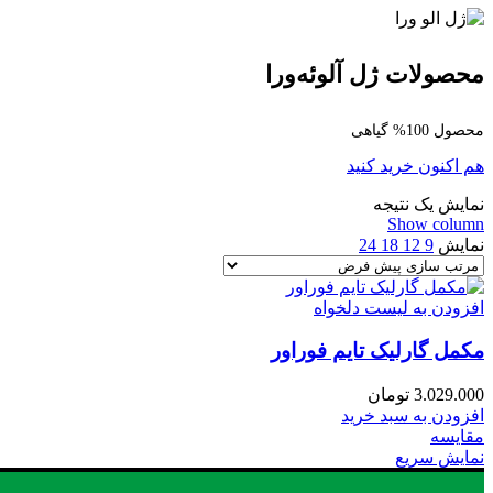
محصولات ژل آلوئه‌ورا
محصول 100% گیاهی
هم اکنون خرید کنید
نمایش یک نتیجه
Show column
نمایش
9
12
18
24
افزودن به لیست دلخواه
مکمل گارلیک تایم فوراور
3.029.000
تومان
افزودن به سبد خرید
مقایسه
نمایش سریع