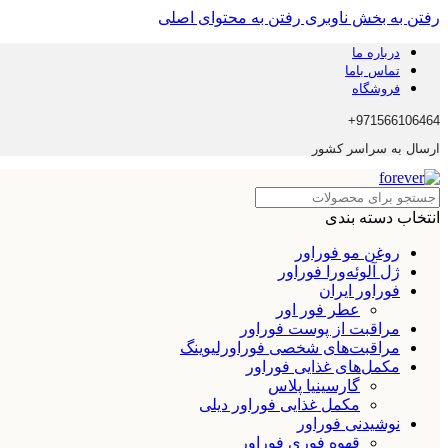
رفتن به بخش ناوبری
رفتن به محتوای اصلی
درباره ما
تماس باما
فروشگاه
971566106464+
ارسال به سراسر کشور
انتخاب دسته بندی
روغن مو فوراور
ژل آلوئه‌ورا فوراور
فوراور ایران
عطر فور اور
مراقبت از پوست فوراور
مراقبت‌های شخصی فوراورلیوینگ
مکمل‌های غذایی فوراور
گارسینیا پلاس
مکمل غذایی فوراور دیلی
نوشیدنی فوراور
قهوه فوری فوراور