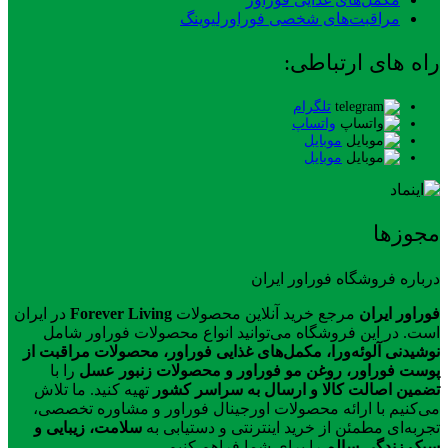
مراقبت‌های شخصی فوراورلیوینگ
راه های ارتباطی:
تلگرام
واتساپ
موبایل
موبایل
مجوزها
درباره فروشگاه فوراور ایران
فوراور ایران
مرجع خرید آنلاین محصولات
Forever Living
در ایران
است. در این فروشگاه می‌توانید انواع محصولات فوراور شامل
نوشیدنی آلوئه‌ورا، مکمل‌های غذایی فوراور، محصولات مراقبت از
پوست فوراور، روغن مو فوراور و محصولات زنبور عسل
را با
تضمین اصالت کالا و ارسال به سراسر کشور
تهیه کنید. ما تلاش
می‌کنیم با ارائه محصولات اورجینال فوراور و مشاوره تخصصی،
تجربه‌ای مطمئن از خرید اینترنتی و دستیابی به
سلامت، زیبایی و
سبک زندگی سالم
را برای شما فراهم کنیم.