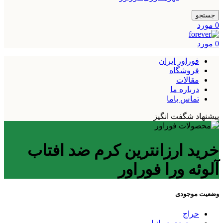
جستجو
0
مورد
0
مورد
فوراور ایران
فروشگاه
مقالات
درباره ما
تماس باما
پیشنهاد شگفت انگیز
خرید ارزانترین کرم ضد افتاب
آلوئه ورا فوراور
وضعیت موجودی
حراج