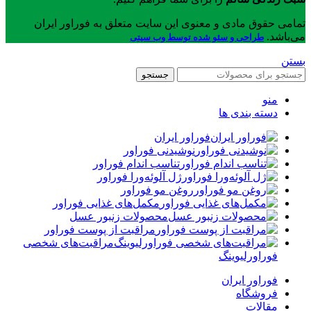
تمامی حقوق مادی و معنوی این سایت متعلق به فوراور ایران
می‌باشد.
طراحی و سئو شده توسط وب سیتی
بستن
جستجو
منو
دسته بندی ها
فوراور ایران
نوشیدنی فوراور
تناسب اندام فوراور
ژل آلوئه‌ورا فوراور
روغن مو فوراور
مکمل‌های غذایی فوراور
محصولات زنبور عسل
مراقبت از پوست فوراور
مراقبت‌های شخصی
فوراورلیوینگ
فوراور ایران
فروشگاه
مقالات