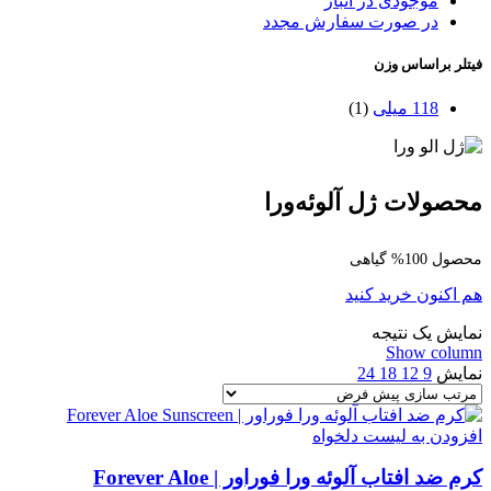
موجودی در انبار
در صورت سفارش مجدد
فیتلر براساس وزن
118 میلی
(1)
محصولات ژل آلوئه‌ورا
محصول 100% گیاهی
هم اکنون خرید کنید
نمایش یک نتیجه
Show column
نمایش
9
12
18
24
افزودن به لیست دلخواه
کرم ضد افتاب آلوئه ورا فوراور | Forever Aloe