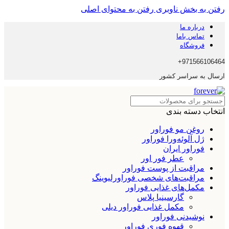
رفتن به بخش ناوبری
رفتن به محتوای اصلی
درباره ما
تماس باما
فروشگاه
971566106464+
ارسال به سراسر کشور
انتخاب دسته بندی
روغن مو فوراور
ژل آلوئه‌ورا فوراور
فوراور ایران
عطر فور اور
مراقبت از پوست فوراور
مراقبت‌های شخصی فوراورلیوینگ
مکمل‌های غذایی فوراور
گارسینیا پلاس
مکمل غذایی فوراور دیلی
نوشیدنی فوراور
قهوه فوری فوراور