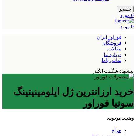
جستجو
0
مورد
0
مورد
فوراور ایران
فروشگاه
مقالات
درباره ما
تماس باما
پیشنهاد شگفت انگیز
خرید ارزانترین ژل ایلومینیتینگ
سونیا فوراور
وضعیت موجودی
حراج