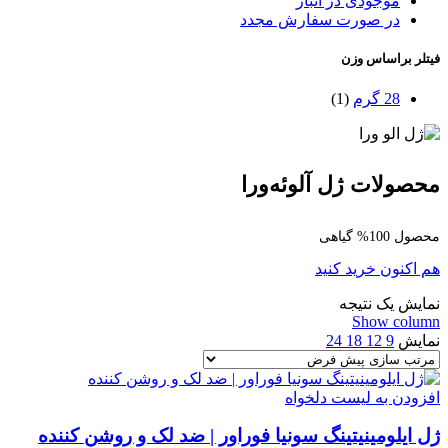
موجودی در انبار
در صورت سفارش مجدد
فیتلر براساس وزن
28 گرم
(1)
محصولات ژل آلوئه‌ورا
محصول 100% گیاهی
هم اکنون خرید کنید
نمایش یک نتیجه
Show column
نمایش
9
12
18
24
افزودن به لیست دلخواه
ژل ایلومینیتینگ سونیا فوراور | ضد لک و روشن کننده