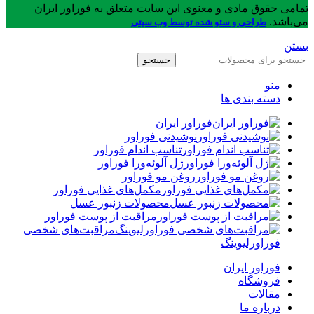
تمامی حقوق مادی و معنوی این سایت متعلق به فوراور ایران
می‌باشد.
طراحی و سئو شده توسط وب سیتی
بستن
جستجو
منو
دسته بندی ها
فوراور ایران
نوشیدنی فوراور
تناسب اندام فوراور
ژل آلوئه‌ورا فوراور
روغن مو فوراور
مکمل‌های غذایی فوراور
محصولات زنبور عسل
مراقبت از پوست فوراور
مراقبت‌های شخصی
فوراورلیوینگ
فوراور ایران
فروشگاه
مقالات
درباره ما