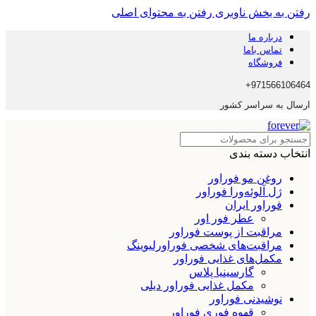
رفتن به بخش ناوبری
رفتن به محتوای اصلی
درباره ما
تماس باما
فروشگاه
971566106464+
ارسال به سراسر کشور
انتخاب دسته بندی
روغن مو فوراور
ژل آلوئه‌ورا فوراور
فوراور ایران
عطر فور اور
مراقبت از پوست فوراور
مراقبت‌های شخصی فوراورلیوینگ
مکمل‌های غذایی فوراور
گارسینیا پلاس
مکمل غذایی فوراور دیلی
نوشیدنی فوراور
قهوه فوری فوراور