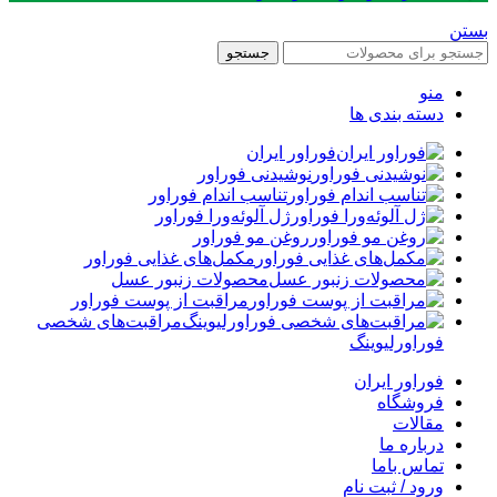
بستن
جستجو
منو
دسته بندی ها
فوراور ایران
نوشیدنی فوراور
تناسب اندام فوراور
ژل آلوئه‌ورا فوراور
روغن مو فوراور
مکمل‌های غذایی فوراور
محصولات زنبور عسل
مراقبت از پوست فوراور
مراقبت‌های شخصی
فوراورلیوینگ
فوراور ایران
فروشگاه
مقالات
درباره ما
تماس باما
ورود / ثبت نام