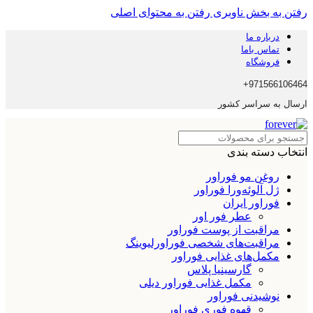
رفتن به بخش ناوبری
رفتن به محتوای اصلی
درباره ما
تماس باما
فروشگاه
971566106464+
ارسال به سراسر کشور
انتخاب دسته بندی
روغن مو فوراور
ژل آلوئه‌ورا فوراور
فوراور ایران
عطر فور اور
مراقبت از پوست فوراور
مراقبت‌های شخصی فوراورلیوینگ
مکمل‌های غذایی فوراور
گارسینیا پلاس
مکمل غذایی فوراور دیلی
نوشیدنی فوراور
قهوه فوری فوراور