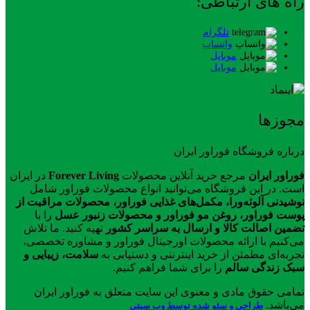
راه های ارتباطی:
تلگرام
واتساپ
موبایل
موبایل
مجوزها
درباره فروشگاه فوراور ایران
فوراور ایران
مرجع خرید آنلاین محصولات
Forever Living
در ایران
است. در این فروشگاه می‌توانید انواع محصولات فوراور شامل
نوشیدنی آلوئه‌ورا، مکمل‌های غذایی فوراور، محصولات مراقبت از
پوست فوراور، روغن مو فوراور و محصولات زنبور عسل
را با
تضمین اصالت کالا و ارسال به سراسر کشور
تهیه کنید. ما تلاش
می‌کنیم با ارائه محصولات اورجینال فوراور و مشاوره تخصصی،
تجربه‌ای مطمئن از خرید اینترنتی و دستیابی به
سلامت، زیبایی و
سبک زندگی سالم
را برای شما فراهم کنیم.
تمامی حقوق مادی و معنوی این سایت متعلق به فوراور ایران
می‌باشد.
طراحی و سئو شده توسط وب سیتی